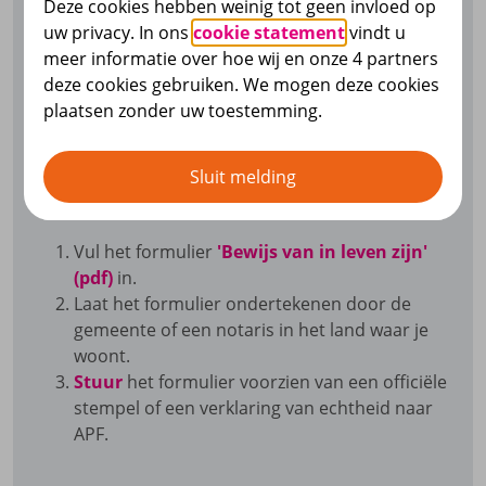
Je bent verplicht om 1 keer per jaar een 'Bewijs
Deze cookies hebben weinig tot geen invloed op
van in leven zijn' (Attestatie de vita) naar ons op
uw privacy. In ons
cookie statement
vindt u
te sturen. Als je dit niet doet, stopt de
meer informatie over hoe wij en onze 4 partners
pensioenuitkering. Je ontvangt elk jaar in
deze cookies gebruiken. We mogen deze cookies
augustus/september een brief van ons waarin we
plaatsen zonder uw toestemming.
je vragen het bewijs van in leven naar ons op te
sturen. Geef jouw privé-e-mailadres door aan
Sluit melding
Pensioenfonds APF via Mijn pensioen. Zo kunnen
we je op de hoogte houden.
Vul het formulier
'Bewijs van in leven zijn'
(pdf)
in.
Laat het formulier ondertekenen door de
gemeente of een notaris in het land waar je
woont.
Stuur
het formulier voorzien van een officiële
stempel of een verklaring van echtheid naar
APF.