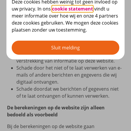
Deze cookies hebben weinig tot geen invloed op
Pensioenfonds APF en Achmea Pensioenservices
uw privacy. In ons
cookie statement
vindt u
zijn niet aansprakelijk voor:
meer informatie over hoe wij en onze 4 partners
deze cookies gebruiken. We mogen deze cookies
Schade door het gebruik van deze website en de
plaatsen zonder uw toestemming.
informatie die daarop staat.
Informatie op websites die wij niet onderhouden
en waarnaar of waarvan we verwijzen.
Sluit melding
Schade door fouten of vertraging in de
verstrekking van informatie op deze website.
Schade door het niet of te laat verwerken van e-
mails of andere berichten en gegevens die wij
digitaal ontvangen.
Schade doordat we berichten of gegevens niet
of te laat ontvangen of kunnen verwerken.
De berekeningen op de website zijn alleen
bedoeld als voorbeeld
Bij de berekeningen op de website gaan