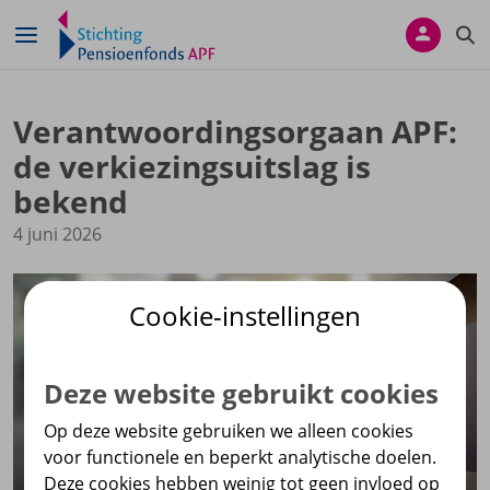
Navigatie overslaan
Verantwoordingsorgaan APF:
de verkiezingsuitslag is
bekend
4 juni 2026
Cookie-instellingen
Deze website gebruikt cookies
Op deze website gebruiken we alleen cookies
voor functionele en beperkt analytische doelen.
Deze cookies hebben weinig tot geen invloed op