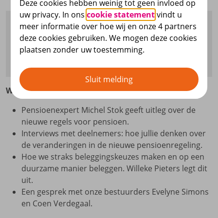
Deze cookies hebben weinig tot geen invloed op
uw privacy. In ons
cookie statement
vindt u
meer informatie over hoe wij en onze 4 partners
In het APF-magazine leggen wij je uit wat er voor
deze cookies gebruiken. We mogen deze cookies
je gaat veranderen als op 1 juli 2026 onze nieuwe
plaatsen zonder uw toestemming.
pensioenregeling van start gaat.
Sluit melding
Wat lees je verder in ons APF-magazine?
Pensioenexpert Michel Stok geeft uitleg over de
nieuwe regels voor pensioen.
Interviews met deelnemers: hoe jullie denken over
de veranderingen in de nieuwe pensioenregeling.
Hoe we straks beleggingskeuzes maken en op een
duurzame manier beleggen. Willeke Pieters legt dit
uit.
Een gesprek met onze bestuurders Evelyne Simons
en Coen Verdegaal.